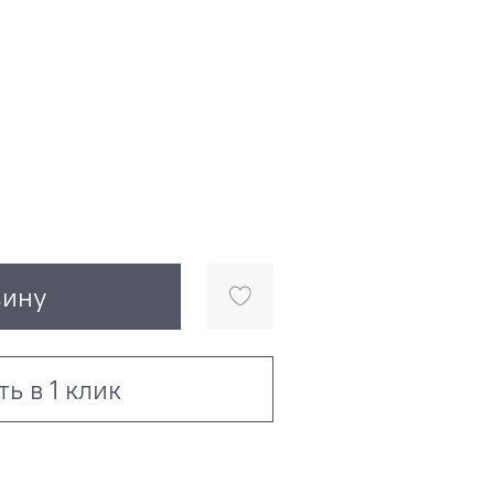
зину
ть в 1 клик