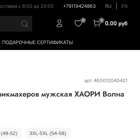
оставка с 8:00 до 23:00
+79119424863
RU
EN
0
0
0.00 руб
ПОДАРОЧНЫЕ СЕРТИФИКАТЫ
арт.
460012040401
рикмахеров мужская ХАОРИ Волна
 (48-52)
3XL-5XL (54-58)