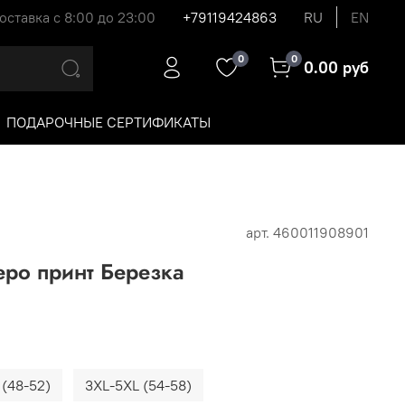
оставка с 8:00 до 23:00
+79119424863
RU
EN
0
0
0.00 руб
ПОДАРОЧНЫЕ СЕРТИФИКАТЫ
арт.
460011908901
о принт Березка
 (48-52)
3XL-5XL (54-58)