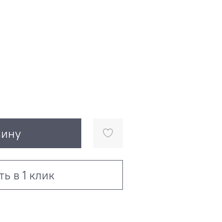
зину
ть в 1 клик