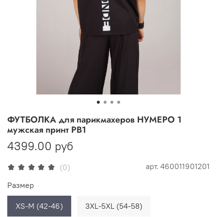
ФУТБОЛКА для парикмахеров НУМЕРО 1
мужская принт РВ1
4399.00 руб
арт.
460011901201
(0)
Размер
XS-M (42-46)
3XL-5XL (54-58)