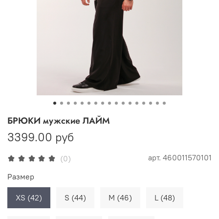
БРЮКИ мужские ЛАЙМ
3399.00 руб
арт.
460011570101
(0)
Размер
XS (42)
S (44)
M (46)
L (48)