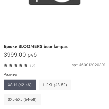
Брюки BLOOMERS bear lampas
3999.00 руб
арт.
460012020301
(0)
Размер
XS-M (42-46)
L-2XL (48-52)
3XL-5XL (54-58)