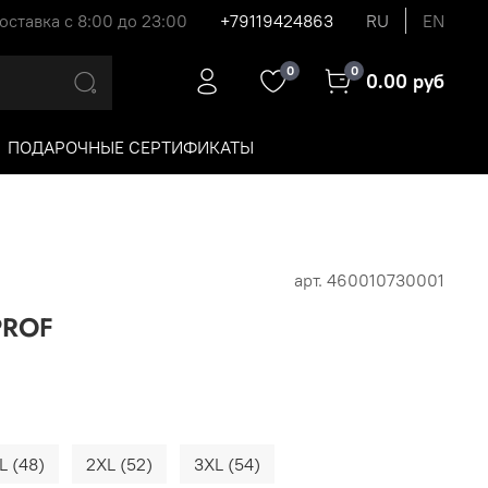
оставка с 8:00 до 23:00
+79119424863
RU
EN
0
0
0.00 руб
ПОДАРОЧНЫЕ СЕРТИФИКАТЫ
арт.
460010730001
PROF
L (48)
2XL (52)
3XL (54)