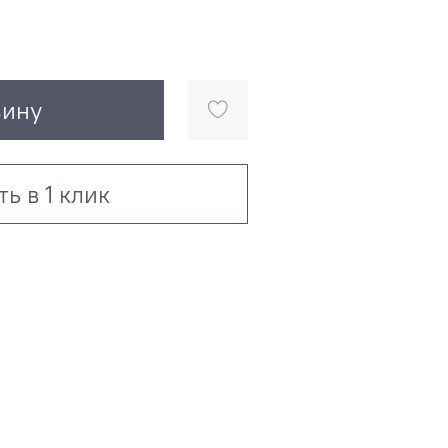
зину
ть в 1 клик